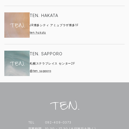
TEN. HAKATA
JR博多シティ アミュプラザ博多1F
ten.hakata
TEN. SAPPORO
札幌ステラプレイス センター2F
@ten.sapporo
TEL
092-409-0373
営業時間
10:30 - 17:30 (土日祝日を除く)