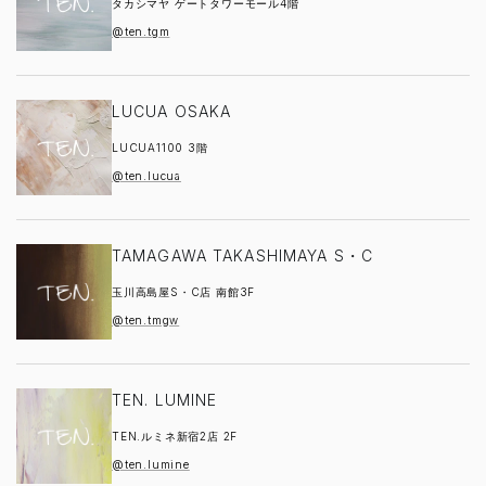
タカシマヤ ゲートタワーモール4階
@ten.tgm
LUCUA OSAKA
LUCUA1100 3階
@ten.lucua
TAMAGAWA TAKASHIMAYA S・C
玉川高島屋S・C店 南館3F
@ten.tmgw
TEN. LUMINE
TEN.ルミネ新宿2店 2F
@ten.lumine