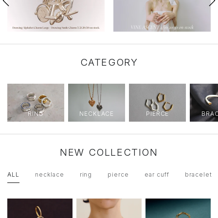
戻
次
動
動
動
動
る
へ
0
1
2
3
CATEGORY
RING
NECKLACE
PIERCE
BRA
NEW COLLECTION
ALL
necklace
ring
pierce
ear cuff
bracelet