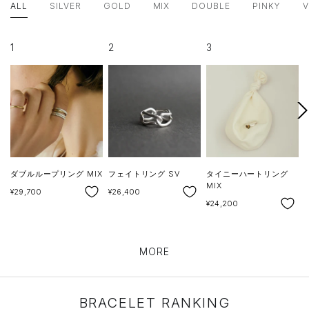
ALL
SILVER
GOLD
MIX
DOUBLE
PINKY
1
2
3
次
へ
ダブルループリング MIX
フェイトリング SV
タイニーハートリング
MIX
SALE
SALE
¥29,700
¥26,400
SALE
S
¥24,200
¥
MORE
BRACELET RANKING