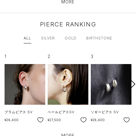
MORE
PIERCE RANKING
ALL
SILVER
GOLD
BIRTHSTONE
1
2
3
次
へ
プラムピアス SV
ベールピアスSV
ソギーピアス SV
SALE
SALE
SALE
S
¥26,400
¥27,500
¥26,400
¥
MORE