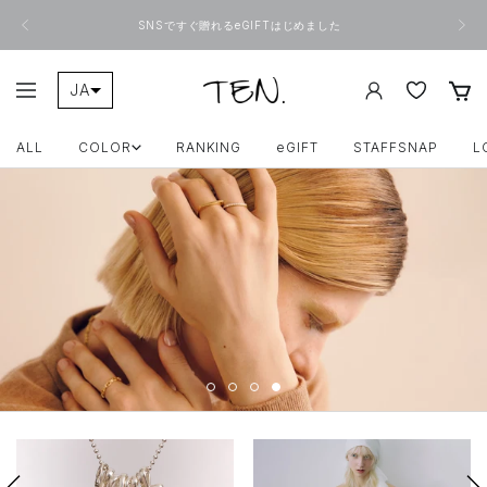
コ
戻
次
ン
SNSですぐ贈れるeGIFTはじめました
る
へ
テ
ン
ツ
JA
ONLINE
ナ
へ
ビ
ス
ZH-TW
TEN.
ゲ
キ
ー
ALL
COLOR
RANKING
eGIFT
STAFFSNAP
L
ッ
シ
プ
ョ
ン
ス
ス
ス
ス
ラ
ラ
ラ
ラ
イ
イ
イ
イ
ド
ド
ド
ド
に
に
に
に
移
移
移
移