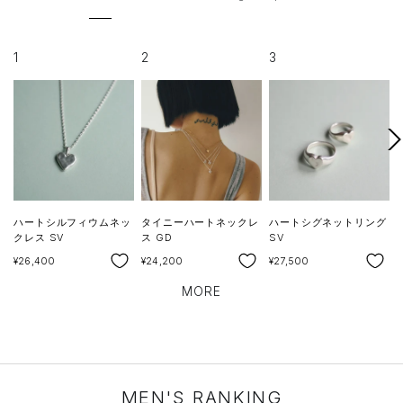
1
2
3
次
へ
ハートシルフィウムネッ
タイニーハートネックレ
ハートシグネットリング
クレス SV
ス GD
SV
SALE
SALE
SALE
S
¥26,400
¥24,200
¥27,500
¥
MORE
MEN'S RANKING