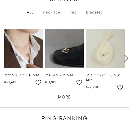
ALL
necklace
ring
bracelet
次
へ
ポウムラリエット MIX
クロスリング MIX
タイニーハートリング
MIX
SALE
SALE
¥59,400
¥31,900
SALE
S
¥24,200
¥
MORE
RING RANKING