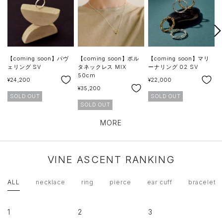
次
へ
【coming soon】パヴ
【coming soon】ポル
【coming soon】マリ
ェリング SV
タネックレス MIX
ーナリング 02 SV
50cm
SALE
SALE
S
¥24,200
¥22,000
¥
SALE
¥35,200
SOLD OUT
SOLD OUT
SOLD OUT
MORE
VINE ASCENT RANKING
ALL
necklace
ring
pierce
ear cuff
bracelet
1
2
3