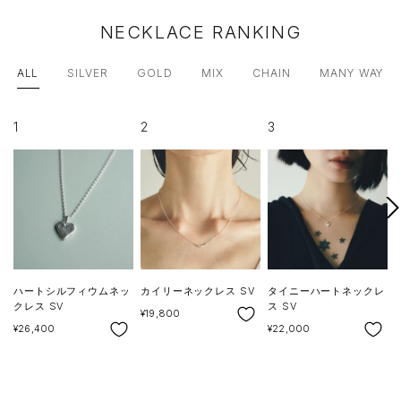
NECKLACE RANKING
ALL
SILVER
GOLD
MIX
CHAIN
MANY WAY
1
2
3
次
へ
ハートシルフィウムネッ
カイリーネックレス SV
タイニーハートネックレ
クレス SV
ス SV
SALE
¥19,800
SALE
SALE
S
¥26,400
¥22,000
¥