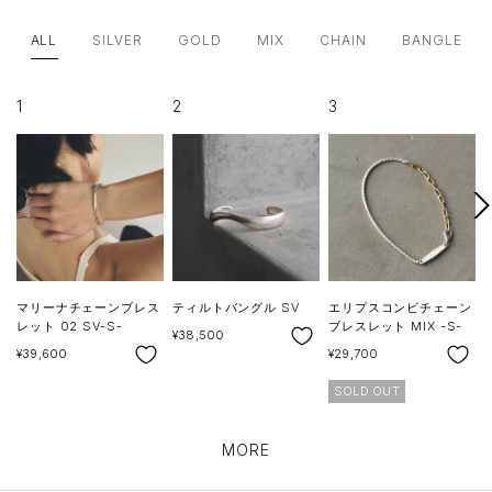
ALL
SILVER
GOLD
MIX
CHAIN
BANGLE
1
2
3
次
へ
マリーナチェーンブレス
ティルトバングル SV
エリプスコンビチェーン
レット 02 SV-S-
ブレスレット MIX -S-
SALE
¥38,500
SALE
SALE
S
¥39,600
¥29,700
¥
SOLD OUT
MORE