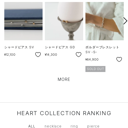
次
へ
シャードピアス SV
シャードピアス GD
ボルダーブレスレット
SV -S-
SALE
SALE
S
¥12,100
¥14,300
¥
SALE
¥64,900
SOLD OUT
MORE
HEART COLLECTION RANKING
ALL
necklace
ring
pierce