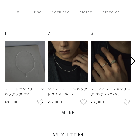
ALL
ring
necklace
pierce
bracelet
1
2
3
次
へ
シェードコンビチェーン
ツイストチェーンネック
スティムレーションリン
ネックレス SV
レス SV 50cm
グ SV(18～22号)
SALE
SALE
SALE
S
¥36,300
¥22,000
¥14,300
¥
MORE
MIX ITEM