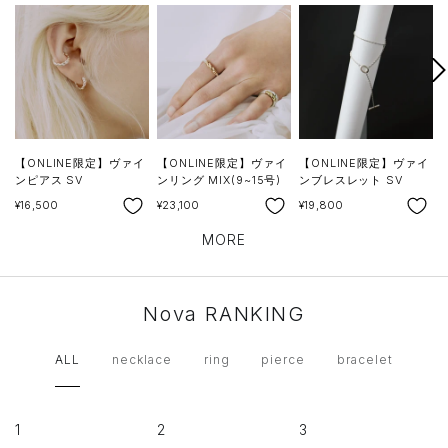
次
へ
【ONLINE限定】ヴァイ
【ONLINE限定】ヴァイ
【ONLINE限定】ヴァイ
ンピアス SV
ンリング MIX(9~15号)
ンブレスレット SV
SALE
SALE
SALE
S
¥16,500
¥23,100
¥19,800
¥
MORE
Nova RANKING
ALL
necklace
ring
pierce
bracelet
1
2
3