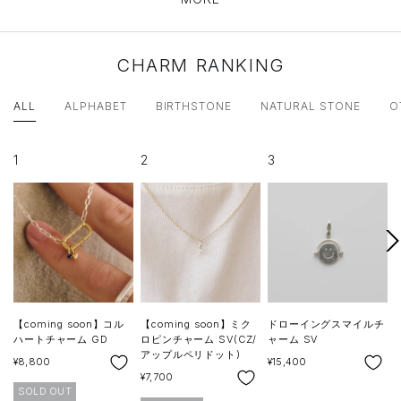
CHARM RANKING
ALL
ALPHABET
BIRTHSTONE
NATURAL STONE
O
1
2
3
次
へ
【coming soon】コル
【coming soon】ミク
ドローイングスマイルチ
ハートチャーム GD
ロピンチャーム SV(CZ/
ャーム SV
アップルペリドット)
SALE
SALE
S
¥8,800
¥15,400
¥
SALE
¥7,700
SOLD OUT