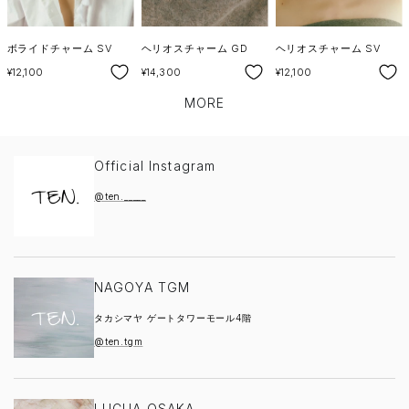
ボライドチャーム SV
ヘリオスチャーム GD
ヘリオスチャーム SV
SALE
SALE
SALE
¥12,100
¥14,300
¥12,100
MORE
Official Instagram
@ten._____
NAGOYA TGM
タカシマヤ ゲートタワーモール4階
@ten.tgm
LUCUA OSAKA