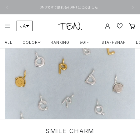
コ
戻
次
ン
SNSですぐ贈れるeGIFTはじめました
る
へ
テ
ン
ツ
ONLINE
JA
ナ
へ
TEN.
ビ
ス
ZH-TW
ゲ
キ
ー
ALL
COLOR
RANKING
eGIFT
STAFFSNAP
L
ッ
シ
プ
ョ
ン
SMILE CHARM