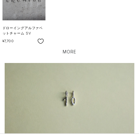
ドローイングアルファベ
ットチャーム SV
SALE
¥7,700
MORE