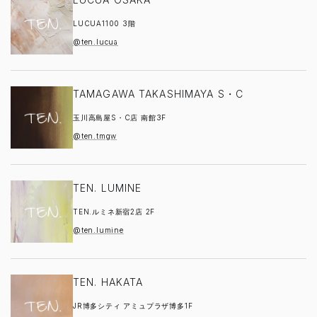
LUCUA1100 3階
@ten.lucua
TAMAGAWA TAKASHIMAYA S・C
玉川高島屋S・C店 南館3F
@ten.tmgw
TEN. LUMINE
TEN.ルミネ新宿2店 2F
@ten.lumine
TEN. HAKATA
JR博多シティ アミュプラザ博多1F