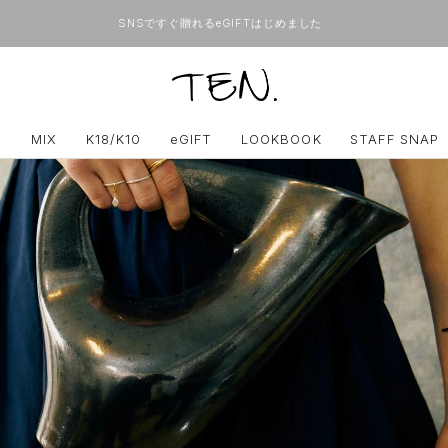
SNSですぐ贈れるeGIFTはじめました
ONLINE
TEN.
D
MIX
K18/K10
eGIFT
LOOKBOOK
STAFF SNAP