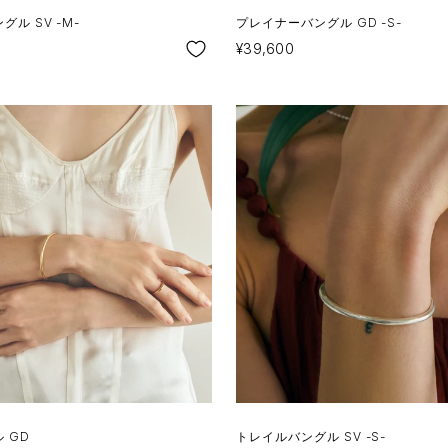
ル SV -M-
プレイナーバングル GD -S-
SALE
¥39,600
 GD
トレイルバングル SV -S-