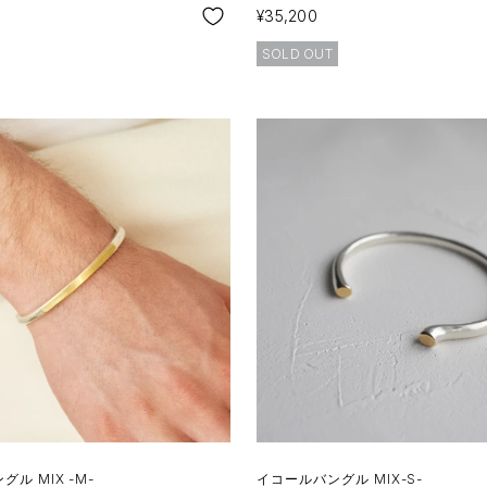
SALE
¥35,200
SOLD OUT
ル MIX -M-
イコールバングル MIX-S-