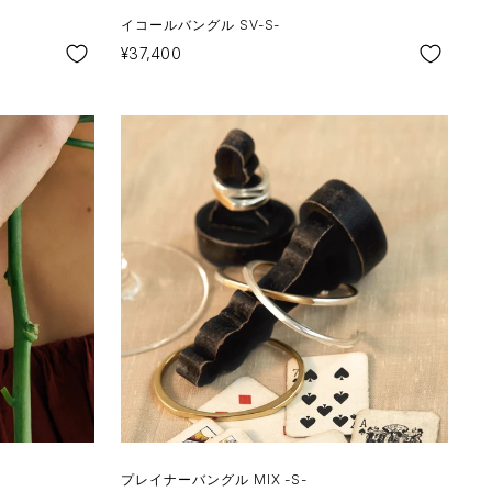
イコールバングル SV-S-
SALE
¥37,400
プレイナーバングル MIX -S-