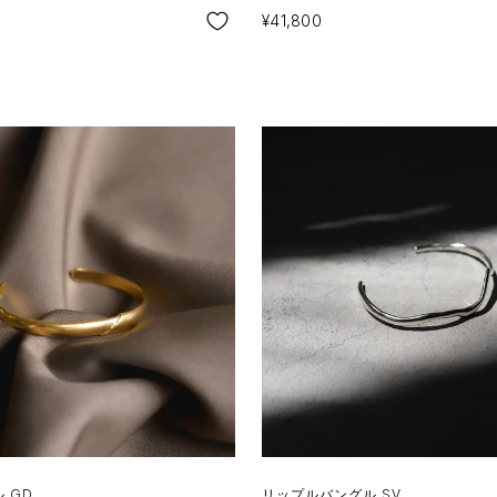
SALE
¥41,800
 GD
リップルバングル SV