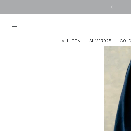
コ
戻
ン
る
テ
ン
ツ
ナ
へ
ビ
ス
ゲ
ALL ITEM
SILVER925
GOL
キ
ー
ッ
シ
プ
ョ
ン