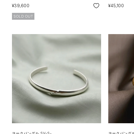
SALE
SALE
¥39,600
¥45,100
SOLD OUT
ヨークバングル SV-S-
ヨークバングル