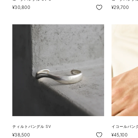
SALE
SALE
¥30,800
¥29,700
ティルトバングル SV
イコールバングル
SALE
SALE
¥38,500
¥45,100