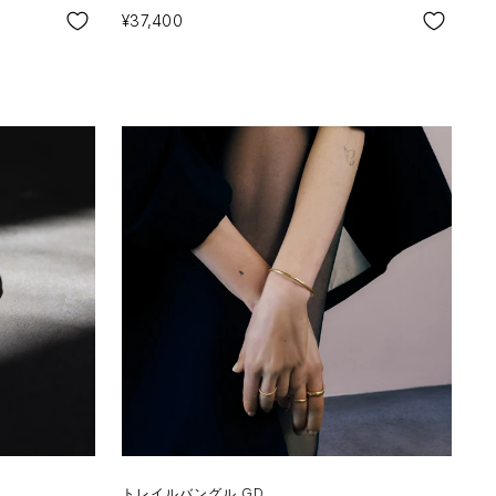
SALE
¥37,400
トレイルバングル GD