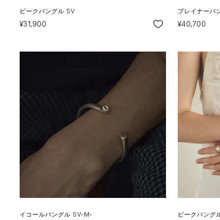
ピークバングル SV
プレイナーバング
SALE
SALE
¥31,900
¥40,700
イコールバングル SV-M-
ピークバングル