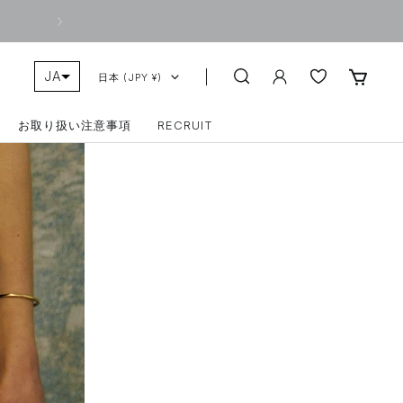
次
へ
JA
COUNTRY/REGION
日本 (JPY ¥)
ZH-TW
お取り扱い注意事項
RECRUIT