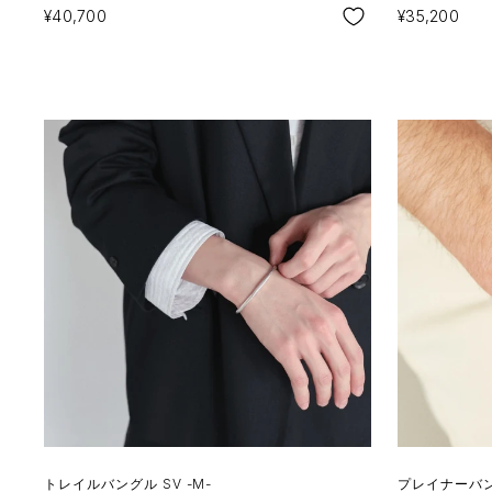
SALE
SALE
¥40,700
¥35,200
トレイルバングル SV -M-
プレイナーバング