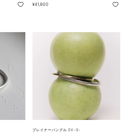
SALE
¥41,800
プレイナーバングル SV -S-