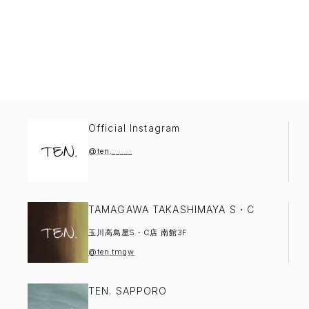
Official Instagram
@ten._____
TAMAGAWA TAKASHIMAYA S・C
玉川高島屋S・C店 南館3F
@ten.tmgw
TEN. SAPPORO