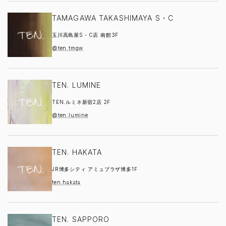
TAMAGAWA TAKASHIMAYA S・C
玉川高島屋S・C店 南館3F
@ten.tmgw
TEN. LUMINE
TEN.ルミネ新宿2店 2F
@ten.lumine
TEN. HAKATA
JR博多シティ アミュプラザ博多1F
ten.hakata
TEN. SAPPORO