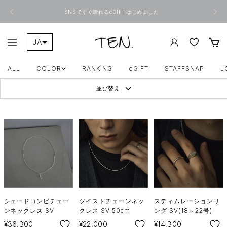
コ
戻
次
ン
SNSですぐ贈れるeGIFTはじめました
る
へ
テ
ン
ツ
ONLINE
JA
ナ
へ
TEN.
ビ
ス
ZH-TW
ゲ
キ
ー
ALL
COLOR
RANKING
eGIFT
STAFFSNAP
L
ッ
シ
プ
ョ
並び替え
ン
シェードコンビチェー
ツイストチェーンネッ
スティムレーションリ
ンネックレス SV
クレス SV 50cm
ング SV(18～22号)
SALE
SALE
SALE
¥36,300
¥22,000
¥14,300