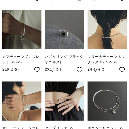
カフチェーンブレスレ
パズルリング(ブラック
マリーナチェーンネッ
ット SV-M-
オニキス)
クレス 02 SV-S-
SALE
SALE
SALE
¥48,400
¥24,200
¥66,000
マリーナチェーンブレ
タップリング SV
ポウムラリエット SV