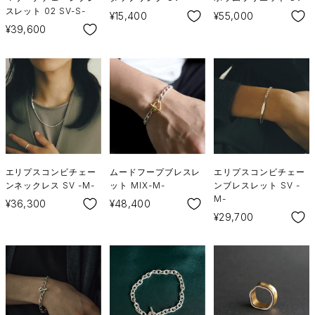
スレット 02 SV-S-
SALE
SALE
¥15,400
¥55,000
SALE
¥39,600
エリプスコンビチェー
ムードフープブレスレ
エリプスコンビチェー
ンネックレス SV -M-
ット MIX-M-
ンブレスレット SV -
M-
SALE
SALE
¥36,300
¥48,400
SALE
¥29,700