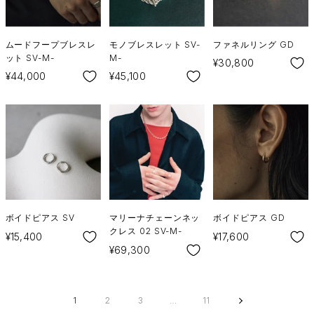
ムードフープブレスレ
モノブレスレット SV-
ファネルリング GD
ット SV-M-
M-
SALE
¥30,800
SALE
SALE
¥44,000
¥45,100
ボイドピアス SV
マリーナチェーンネッ
ボイドピアス GD
クレス 02 SV-M-
SALE
SALE
¥15,400
¥17,600
SALE
¥69,300
1
2
3
…
11