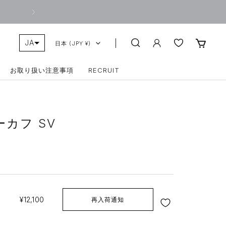
次
へ
JA
COUNTRY/REGION
日本 (JPY ¥)
ZH-TW
お取り扱い注意事項
RECRUIT
カフ SV
SALE
¥12,100
再入荷通知