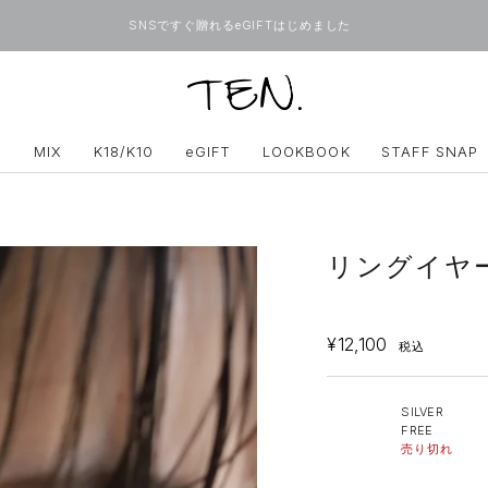
SNSですぐ贈れるeGIFTはじめました
ONLINE
TEN.
D
MIX
K18/K10
eGIFT
LOOKBOOK
STAFF SNAP
リングイヤー
SALE
¥12,100
税込
SILVER
FREE
売り切れ