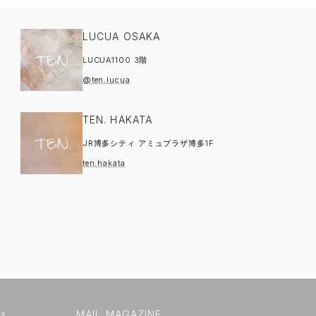
LUCUA OSAKA
LUCUA1100 3階
@ten.lucua
TEN. HAKATA
JR博多シティ アミュプラザ博多1F
ten.hakata
us
MAIL MAGAZINE