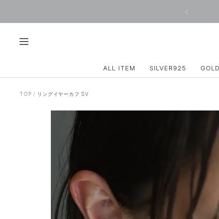
コ
戻
ン
る
テ
ン
ツ
ナ
へ
ビ
ス
ゲ
ALL ITEM
SILVER925
GOL
キ
ー
ッ
シ
プ
ョ
TOP
リングイヤーカフ SV
ン