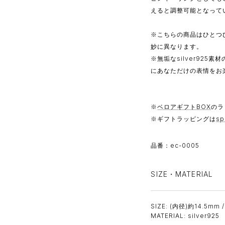
えると調整可能となって
※こちらの商品はひとつ
妙に異なります。
※無垢なsilver92
にあなただけの表情をお
※
ベロアギフトBOX
のラ
※ギフトラッピングは
sp
品番：ec-0005
SIZE・MATERIAL
SIZE: (内径)約14.5mm 
MATERIAL: silver925