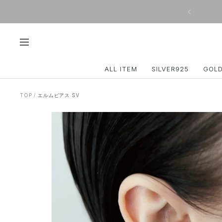
コ
戻
ン
る
テ
ン
ツ
ナ
へ
ビ
ス
ゲ
ALL ITEM
SILVER925
GOL
キ
ー
ッ
シ
プ
ョ
TOP
エルムピアス SV
ン