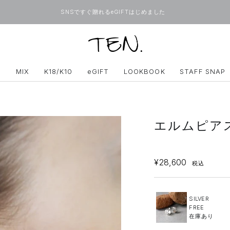
SNSですぐ贈れるeGIFTはじめました
ONLINE
TEN.
D
MIX
K18/K10
eGIFT
LOOKBOOK
STAFF SNAP
エルムピアス
SALE
¥28,600
税込
SILVER
FREE
在庫あり