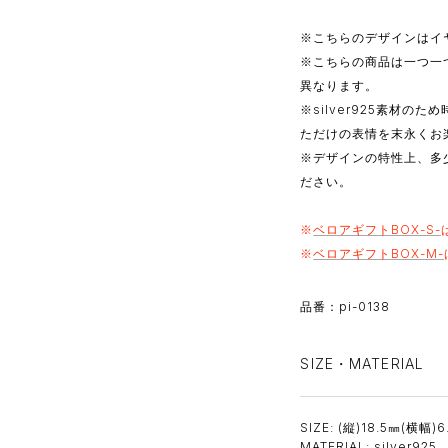
※こちらのデザインはイ
※こちらの商品は一つ一
異なります。
※silver925素材
ただけの表情を末永くお
※デザインの特性上、多
ださい。
※
ベロアギフトBOX-S-
※
ベロアギフトBOX-M
-
品番：pi-0138
SIZE・MATERIAL
SIZE: (縦)18.5㎜(横幅)
MATERIAL: silver925