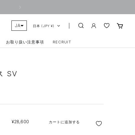
次
へ
JA
COUNTRY/REGION
日本 (JPY ¥)
ZH-TW
お取り扱い注意事項
RECRUIT
 SV
SALE
¥28,600
カートに追加する