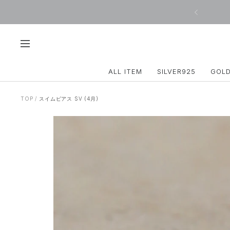
コ
戻
ン
る
テ
ン
ツ
ナ
へ
ビ
ス
ゲ
ALL ITEM
SILVER925
GOL
キ
ー
ッ
シ
プ
ョ
TOP
スイムピアス SV (4月)
ン