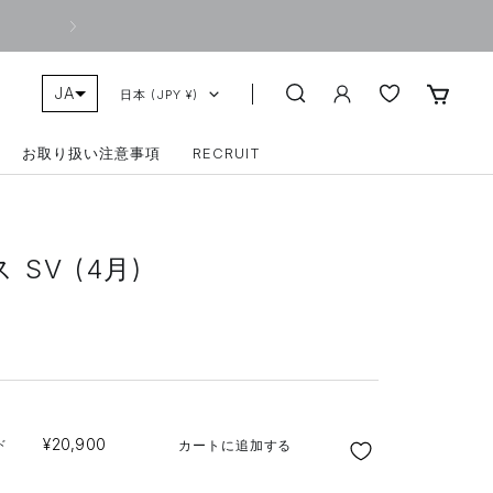
次
へ
JA
COUNTRY/REGION
日本 (JPY ¥)
ZH-TW
お取り扱い注意事項
RECRUIT
SV (4月)
SALE
¥20,900
ド
カートに追加する