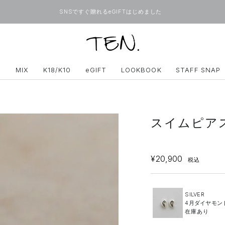
SNSですぐ贈れるeGIFTはじめました
ONLINE
TEN.
D
MIX
K18/K10
eGIFT
LOOKBOOK
STAFF SNAP
スイムピアス 
SALE
¥20,900
税込
SILVER
4月ダイヤモン
在庫あり