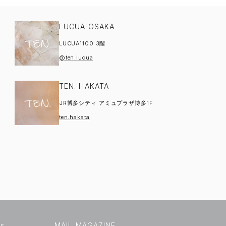
LUCUA OSAKA
LUCUA1100 3階
@ten.lucua
TEN. HAKATA
JR博多シティ アミュプラザ博多1F
ten.hakata
us
MAIL MAGAZINE