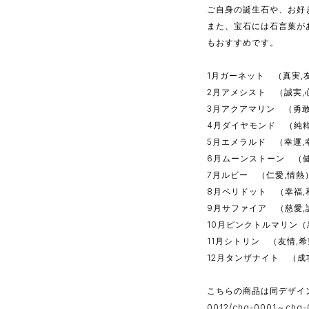
ご自身の誕生石や、お好
また、宝石には石言葉が
もおすすめです。
1月ガーネット （真実,友愛）[
2月アメシスト （誠実,心の平
3月アクアマリン （勇敢,聡明
4月ダイヤモンド （純粋,無垢
5月エメラルド （幸運,幸福）
6月ムーンストーン （健康,幸
7月ルビー （仁愛,情熱）[pi
8月ペリドット （幸福,和合）
9月サファイア （慈愛,誠実）
10月ピンクトルマリン（忍耐,
11月シトリン （友情,希望,繁
12月タンザナイト （成功,知
こちらの商品は同デザイ
0012
/
chg-0001～chg-