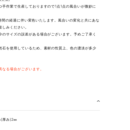
つ手作業で生産しておりますので1点1点の風合いが微妙に
のため時間の経過に伴い変色いたします。風合いの変化と共にあな
楽しみください。
少のサイズの誤差がある場合がございます。予めご了承く
然石を使用しているため、素材の性質上、色の濃淡が多少
。
異なる場合がございます。
5㎜(厚み)2㎜