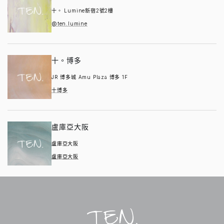
十。 Lumine新宿2號2樓
@ten.lumine
十。博多
JR 博多城 Amu Plaza 博多 1F
十博多
盧庫亞大阪
盧庫亞大阪
盧庫亞大阪