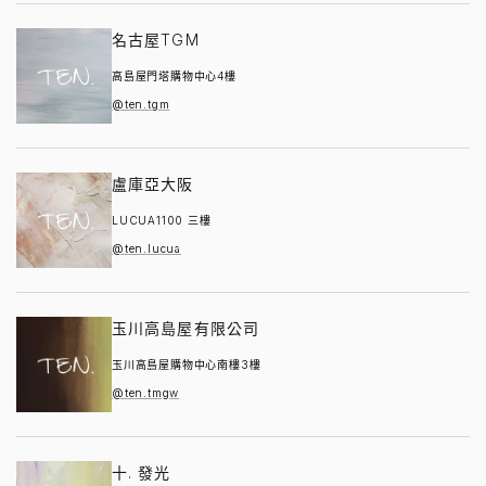
名古屋TGM
高島屋門塔購物中心4樓
@ten.tgm
盧庫亞大阪
LUCUA1100 三樓
@ten.lucua
玉川高島屋有限公司
玉川高島屋購物中心南樓3樓
@ten.tmgw
十. 發光